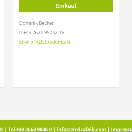
Einkauf
Dominik Becker
+49 2624 95232-16
EnviroFALK Erstkontakt
K | Tel
+49 2663 9908-0
|
info@envirofalk.com
|
Impress